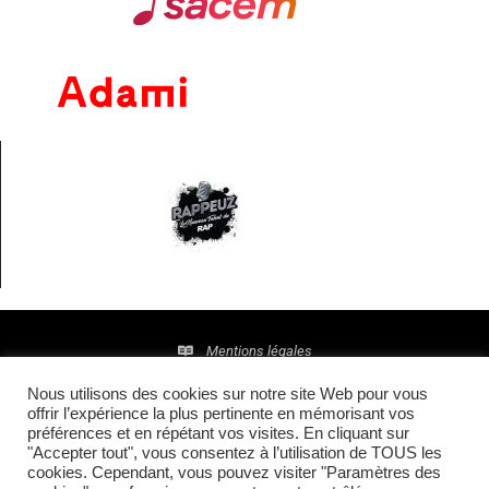
Mentions légales
Nous utilisons des cookies sur notre site Web pour vous
Politique de confidentialité
offrir l’expérience la plus pertinente en mémorisant vos
préférences et en répétant vos visites. En cliquant sur
© 2016 • Site maintenu et mis à jour par
TI(E)GER
"Accepter tout", vous consentez à l’utilisation de TOUS les
cookies. Cependant, vous pouvez visiter "Paramètres des
COMMUNICATION