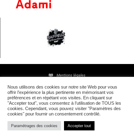
Mentions légales
Nous utilisons des cookies sur notre site Web pour vous
Politique de confidentialité
offrir l’expérience la plus pertinente en mémorisant vos
préférences et en répétant vos visites. En cliquant sur
© 2016 • Site maintenu et mis à jour par
TI(E)GER
"Accepter tout", vous consentez à l’utilisation de TOUS les
cookies. Cependant, vous pouvez visiter "Paramètres des
COMMUNICATION
cookies" pour fournir un consentement contrôlé.
Paramétrages des cookies
Accepter tout