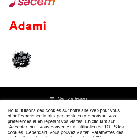
Mentions légales
Nous utilisons des cookies sur notre site Web pour vous
Politique de confidentialité
offrir l’expérience la plus pertinente en mémorisant vos
préférences et en répétant vos visites. En cliquant sur
© 2016 • Site maintenu et mis à jour par
TI(E)GER
"Accepter tout", vous consentez à l’utilisation de TOUS les
cookies. Cependant, vous pouvez visiter "Paramètres des
COMMUNICATION