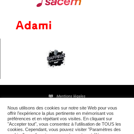
Mentions légales
Nous utilisons des cookies sur notre site Web pour vous
Politique de confidentialité
offrir l’expérience la plus pertinente en mémorisant vos
préférences et en répétant vos visites. En cliquant sur
© 2016 • Site maintenu et mis à jour par
TI(E)GER
"Accepter tout", vous consentez à l’utilisation de TOUS les
cookies. Cependant, vous pouvez visiter "Paramètres des
COMMUNICATION