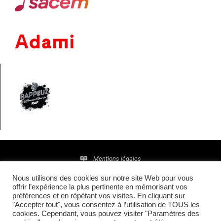
Mentions légales
Nous utilisons des cookies sur notre site Web pour vous
Politique de confidentialité
offrir l’expérience la plus pertinente en mémorisant vos
préférences et en répétant vos visites. En cliquant sur
© 2016 • Site maintenu et mis à jour par
TI(E)GER
"Accepter tout", vous consentez à l’utilisation de TOUS les
cookies. Cependant, vous pouvez visiter "Paramètres des
COMMUNICATION