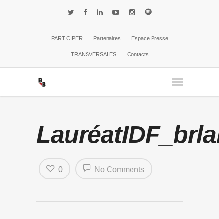
PARTICIPER
Partenaires
Espace Presse
TRANSVERSALES
Contacts
LauréatIDF_brla
0
No Comments