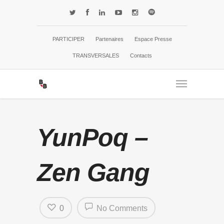
PARTICIPER
Partenaires
Espace Presse
TRANSVERSALES
Contacts
YunPoq –
Zen Gang
0
No Comments