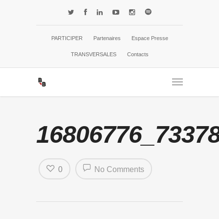
PARTICIPER
Partenaires
Espace Presse
TRANSVERSALES
Contacts
16806776_7337
0
No Comments