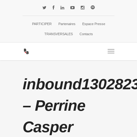
PARTICIPER
Partenaires
Espace Presse
TRANSVERSALES
Contacts
inbound130282
– Perrine
Casper