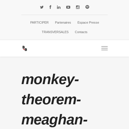
PARTICIPER
Partenaires
Espace Presse
TRANSVERSALES
Contacts
monkey-
theorem-
meaghan-