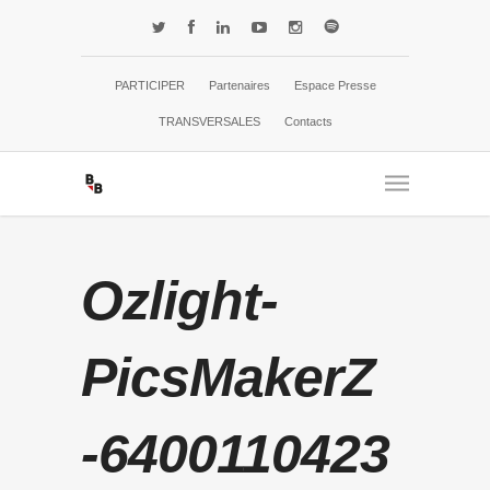
PARTICIPER
Partenaires
Espace Presse
TRANSVERSALES
Contacts
Ozlight-
PicsMakerZ
-6400110423