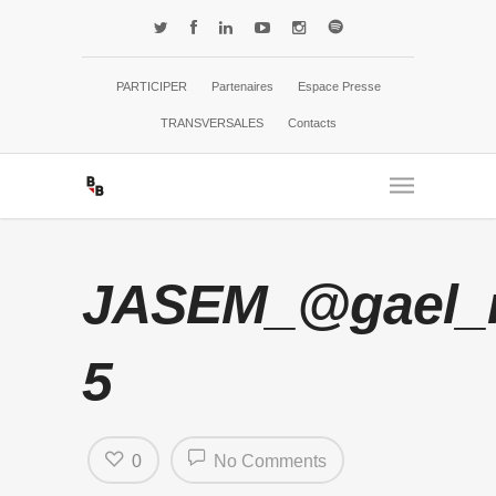
PARTICIPER
Partenaires
Espace Presse
TRANSVERSALES
Contacts
JASEM_@gael_m
5
0
No Comments