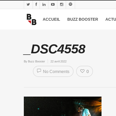
ACCUEIL
BUZZ BOOSTER
ACTU
_DSC4558
By
Buzz Booster
22 avril 2022
No Comments
0