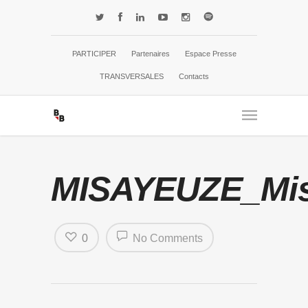
PARTICIPER
Partenaires
Espace Presse
TRANSVERSALES
Contacts
MISAYEUZE_Misa
0
No Comments