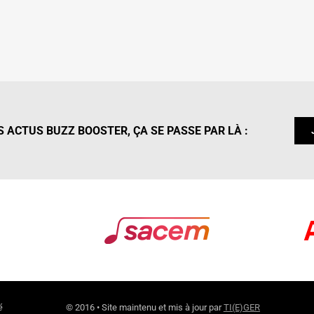
 ACTUS BUZZ BOOSTER, ÇA SE PASSE PAR LÀ :
é
© 2016 • Site maintenu et mis à jour par
TI(E)GER