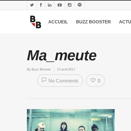
ACCUEIL
BUZZ BOOSTER
ACTU
Ma_meute
By
Buzz Booster
13 avril 2017
No Comments
0