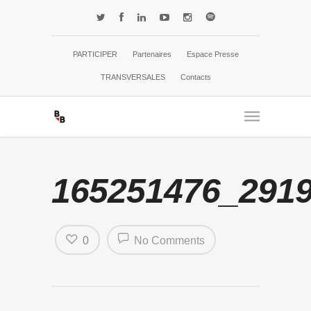
PARTICIPER
Partenaires
Espace Presse
TRANSVERSALES
Contacts
165251476_291
0
No Comments