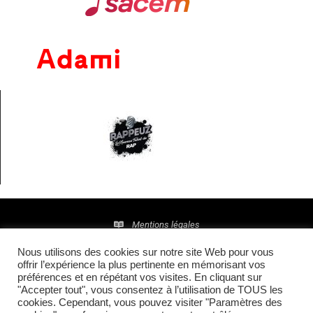
Mentions légales
Nous utilisons des cookies sur notre site Web pour vous
Politique de confidentialité
offrir l’expérience la plus pertinente en mémorisant vos
préférences et en répétant vos visites. En cliquant sur
© 2016 • Site maintenu et mis à jour par
TI(E)GER
"Accepter tout", vous consentez à l’utilisation de TOUS les
cookies. Cependant, vous pouvez visiter "Paramètres des
COMMUNICATION