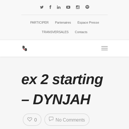
PARTICIPER
Partenaires
Espace Presse
TRANSVERSALES
Contacts
ex 2 starting
– DYNJAH
0
No Comments