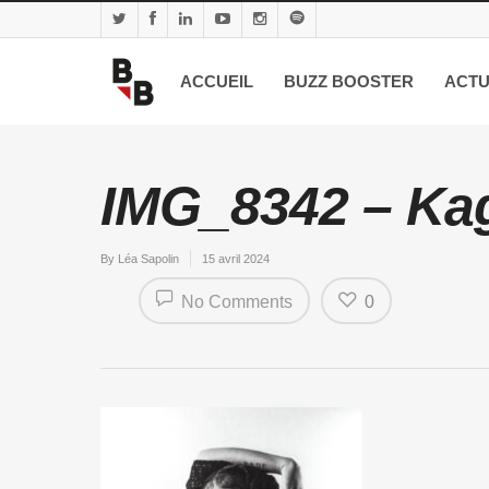
ACCUEIL
BUZZ BOOSTER
ACTU
IMG_8342 – Ka
By
Léa Sapolin
15 avril 2024
No Comments
0