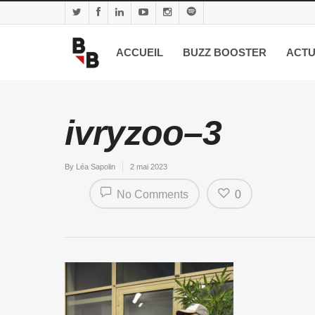
ACCUEIL
BUZZ BOOSTER
ACTU
ivryzoo–3
By
Léa Sapolin
2 mai 2023
No Comments
0