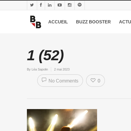
ACCUEIL
BUZZ BOOSTER
ACTU
1 (52)
By
Léa Sapolin
2 mai 2023
No Comments
0