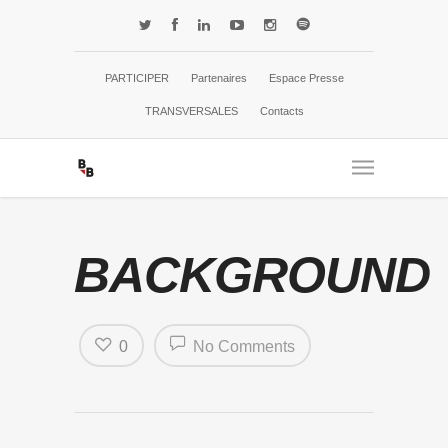
PARTICIPER
Partenaires
Espace Presse
TRANSVERSALES
Contacts
BACKGROUND
0
No Comments