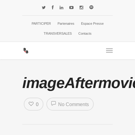
PARTICIPER
Partenaires
Espace Presse
TRANSVERSALES
Contacts
imageAftermovi
0
No Comments