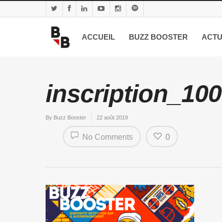
ACCUEIL
BUZZ BOOSTER
ACTU
inscription_100
By
Buzz Booster
22 août 2019
No Comments
0