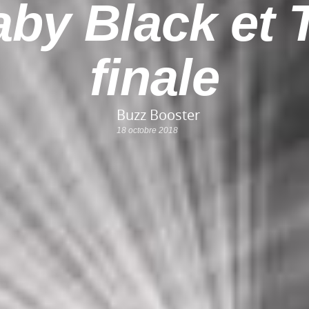
aby Black et 
finale
Buzz Booster
18 octobre 2018