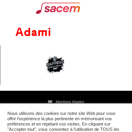
Mentions légales
Nous utilisons des cookies sur notre site Web pour vous
Politique de confidentialité
offrir l’expérience la plus pertinente en mémorisant vos
préférences et en répétant vos visites. En cliquant sur
© 2016 • Site maintenu et mis à jour par
TI(E)GER
"Accepter tout", vous consentez à l’utilisation de TOUS les