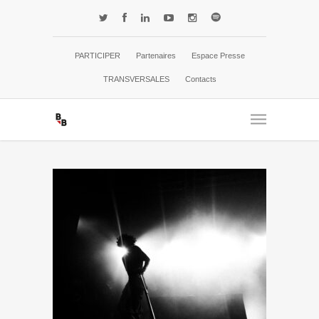
PARTICIPER
Partenaires
Espace Presse
TRANSVERSALES
Contacts