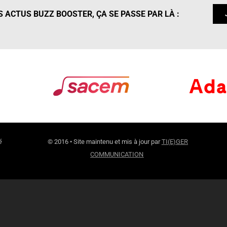
 ACTUS BUZZ BOOSTER, ÇA SE PASSE PAR LÀ :
é
© 2016 • Site maintenu et mis à jour par
TI(E)GER
COMMUNICATION