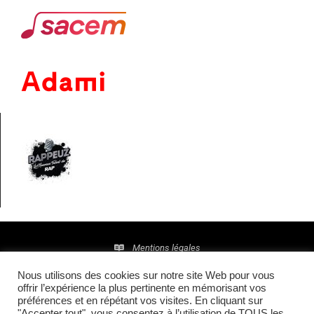
Mentions légales
Nous utilisons des cookies sur notre site Web pour vous
Politique de confidentialité
offrir l’expérience la plus pertinente en mémorisant vos
préférences et en répétant vos visites. En cliquant sur
© 2016 • Site maintenu et mis à jour par
TI(E)GER
"Accepter tout", vous consentez à l’utilisation de TOUS les