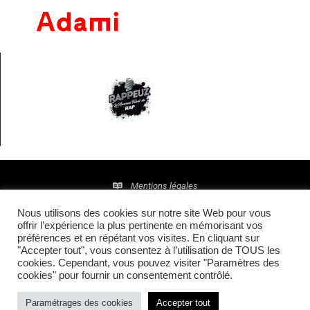
Mentions légales
Nous utilisons des cookies sur notre site Web pour vous
Politique de confidentialité
offrir l’expérience la plus pertinente en mémorisant vos
préférences et en répétant vos visites. En cliquant sur
© 2016 • Site maintenu et mis à jour par
TI(E)GER
"Accepter tout", vous consentez à l’utilisation de TOUS les
cookies. Cependant, vous pouvez visiter "Paramètres des
COMMUNICATION
cookies" pour fournir un consentement contrôlé.
Paramétrages des cookies
Accepter tout