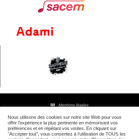
Mentions légales
Nous utilisons des cookies sur notre site Web pour vous
Politique de confidentialité
offrir l’expérience la plus pertinente en mémorisant vos
préférences et en répétant vos visites. En cliquant sur
© 2016 • Site maintenu et mis à jour par
TI(E)GER
"Accepter tout", vous consentez à l’utilisation de TOUS les