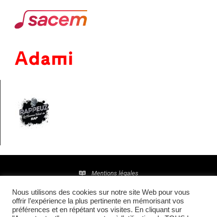
Mentions légales
Nous utilisons des cookies sur notre site Web pour vous
Politique de confidentialité
offrir l’expérience la plus pertinente en mémorisant vos
préférences et en répétant vos visites. En cliquant sur
© 2016 • Site maintenu et mis à jour par
TI(E)GER