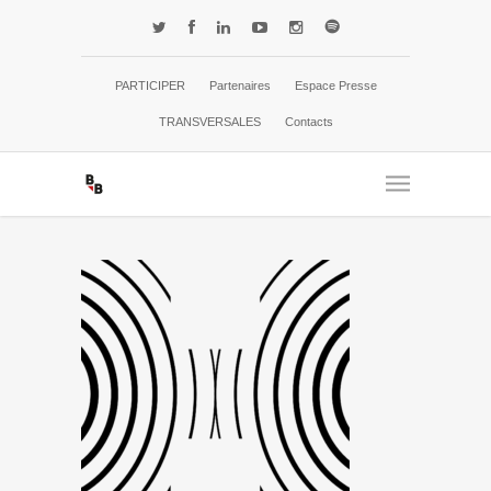
PARTICIPER
Partenaires
Espace Presse
TRANSVERSALES
Contacts