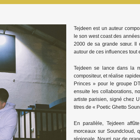
Tejdeen est un auteur composi
le son west coast des années 
2000 de sa grande sœur. Il 
autour de ces influences tout e
Tejdeen se lance dans la m
compositeur, et réalise rapid
Princes » pour le groupe DTF
ensuite les collaborations,
artiste parisien, signé chez U
titres de « Poetic Ghetto Soun
En parallèle, Tejdeen affût
morceaux sur Soundcloud, qu
régionale. Nourri par de gran