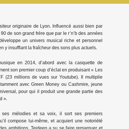
teur originaire de Lyon. Influencé aussi bien par
90 de son grand frère que par le r’n’b des années
développe un univers musical riche et personnel
n y insufflant la fraîcheur des sons plus actuels.
usique en 2014, d’abord avec la casquette de
ement son premier coup d’éclat en produisant « Les
 (23 millions de vues sur Youtube). Il multiplie
 notamment avec Green Money ou Cashmire, jeune
niversal, pour qui il produit une grande partie des
d ».
e ses mélodies et sa voix, il sort ses premiers
’il compose lui-même, et acquiert une notoriété
des ambitions, Tejdeen a su se faire remarquer et