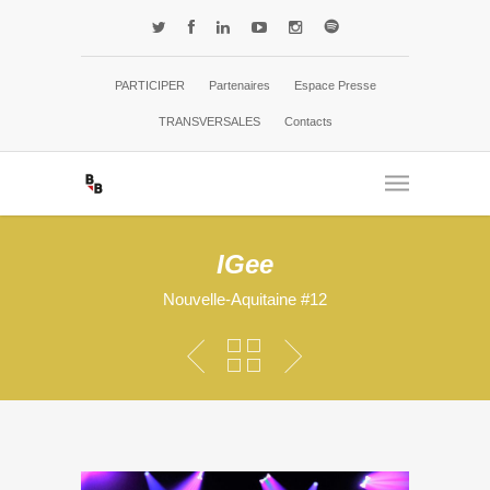
PARTICIPER
Partenaires
Espace Presse
TRANSVERSALES
Contacts
IGee
Nouvelle-Aquitaine #12