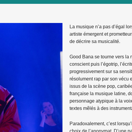
La musique n’a pas d’égal lors
artiste émergent et prometteur 
de décrire sa musicalité.
Good Bana se tourne vers la mu
conscient puis l’égotrip, l’écri
progressivement sur sa sensib
résolument rap par son vécu et 
issus de la scène pop, caribé
française la musique latine, d
personnage atypique à la voi
textes mêlés à des instrument
Paradoxalement, c’est lorsqu’il
choix de l’anonymat. D’une par