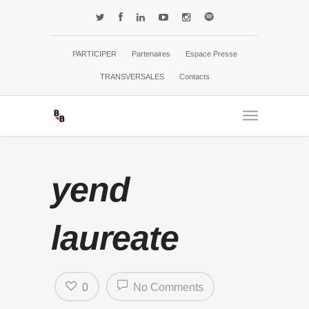
PARTICIPER
Partenaires
Espace Presse
TRANSVERSALES
Contacts
yend
laureate
0
No Comments