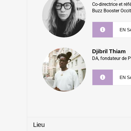
C
o-directrice et r
Buzz Booster Occi
EN S
Djibril Thiam
DA, fondateur de P
EN S
Lieu