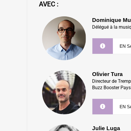
AVEC :
Dominique Mul
Délégué à la musiq
EN S
Olivier Tura
D
irecteur de Trem
Buzz Booster Pays 
EN S
Julie Luga