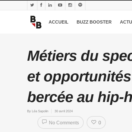
ACCUEIL
BUZZ BOOSTER
ACTU
Métiers du spec
et opportunités
bercée au hip-
By
Léa Sapolin
30 avril 2024
No Comments
0